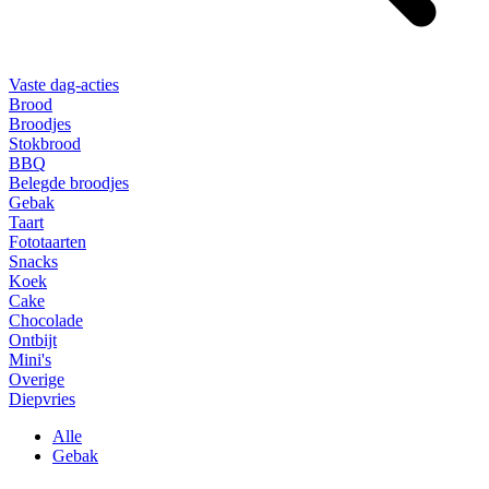
Vaste dag-acties
Brood
Broodjes
Stokbrood
BBQ
Belegde broodjes
Gebak
Taart
Fototaarten
Snacks
Koek
Cake
Chocolade
Ontbijt
Mini's
Overige
Diepvries
Alle
Gebak