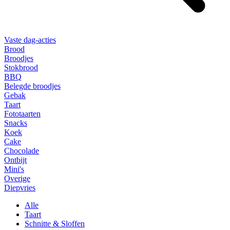
Vaste dag-acties
Brood
Broodjes
Stokbrood
BBQ
Belegde broodjes
Gebak
Taart
Fototaarten
Snacks
Koek
Cake
Chocolade
Ontbijt
Mini's
Overige
Diepvries
Alle
Taart
Schnitte & Sloffen